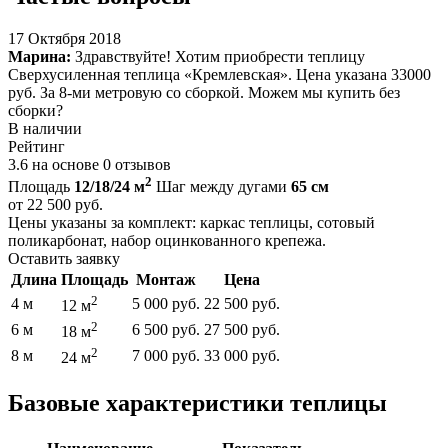
17 Октября 2018
Марина:
Здравствуйте! Хотим приобрести теплицу
Сверхусиленная теплица «Кремлевская». Цена указана 33000
руб. За 8-ми метровую со сборкой. Можем мы купить без
сборки?
В наличии
Рейтинг
3.6
на основе
0
отзывов
2
Площадь
12/18/24 м
Шаг между дугами
65 см
от
22 500
руб.
Цены указаны за комплект: каркас теплицы, сотовый
поликарбонат, набор оцинкованного крепежа.
Оставить заявку
Длина
Площадь
Монтаж
Цена
2
4 м
5 000 руб.
22 500 руб.
12 м
2
6 м
6 500 руб.
27 500 руб.
18 м
2
8 м
7 000 руб.
33 000 руб.
24 м
Базовые характеристики теплицы