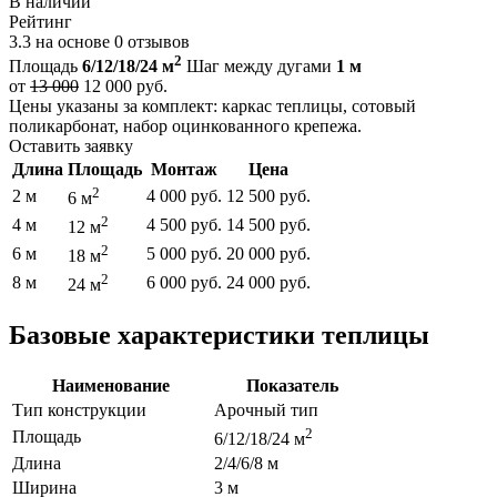
В наличии
Рейтинг
3.3
на основе
0
отзывов
2
Площадь
6/12/18/24 м
Шаг между дугами
1 м
от
13 000
12 000
руб.
Цены указаны за комплект: каркас теплицы, сотовый
поликарбонат, набор оцинкованного крепежа.
Оставить заявку
Длина
Площадь
Монтаж
Цена
2
2 м
4 000 руб.
12 500 руб.
6 м
2
4 м
4 500 руб.
14 500 руб.
12 м
2
6 м
5 000 руб.
20 000 руб.
18 м
2
8 м
6 000 руб.
24 000 руб.
24 м
Базовые характеристики теплицы
Наименование
Показатель
Тип конструкции
Арочный тип
2
Площадь
6/12/18/24 м
Длина
2/4/6/8 м
Ширина
3 м