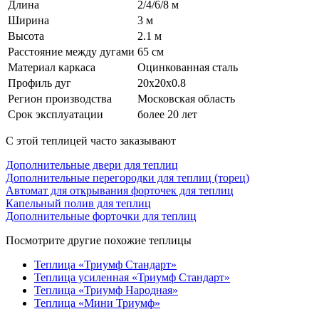
Длина
2/4/6/8 м
Ширина
3 м
Высота
2.1 м
Расстояние между дугами
65 см
Материал каркаса
Оцинкованная сталь
Профиль дуг
20х20х0.8
Регион производства
Московская область
Срок эксплуатации
более 20 лет
С этой теплицей часто заказывают
Дополнительные двери для теплиц
Дополнительные перегородки для теплиц (торец)
Автомат для открывания форточек для теплиц
Капельный полив для теплиц
Дополнительные форточки для теплиц
Посмотрите другие похожие теплицы
Теплица «Триумф Стандарт»
Теплица усиленная «Триумф Стандарт»
Теплица «Триумф Народная»
Теплица «Мини Триумф»