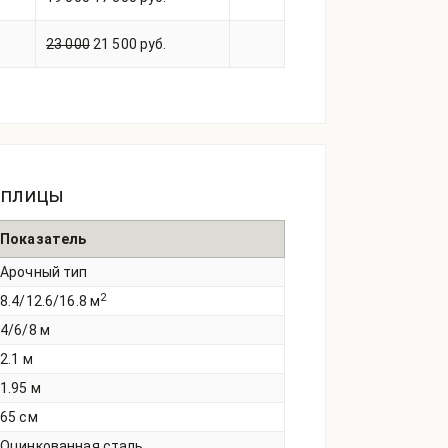
23 000
21 500 руб.
еплицы
Показатель
Арочный тип
2
8.4/12.6/16.8 м
4/6/8 м
2.1 м
1.95 м
65 см
Оцинкованная сталь