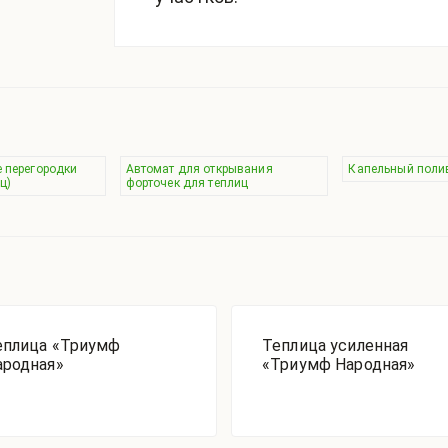
 перегородки
Автомат для открывания
Капельный полив
ц)
форточек для теплиц
еплица «Триумф
Теплица усиленная
ародная»
«Триумф Народная»