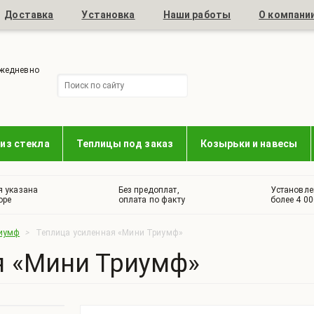
Доставка
Установка
Наши работы
О компани
ежедневно
из стекла
Теплицы под заказ
Козырьки и навесы
я указана
Без предоплат,
Установле
оре
оплата по факту
более 4 00
иумф
>
Теплица усиленная «Мини Триумф»
я «Мини Триумф»