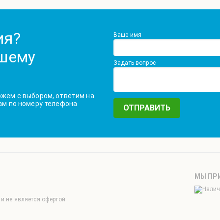
ия?
Ваше имя
ашему
Задать вопрос
жем с выбором, ответим на
ам по номеру телефона
МЫ ПР
и не является офертой.