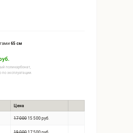
угами
65 см
руб.
вый поликарбонат,
о по эксплуатации.
Цена
17 000
15 500 руб.
19 000
17 500 руб.