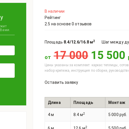
В наличии
у
Рейтинг
2.5
на основе
0
отзывов
ужит
 Вами.
2
Площадь
8.4/12.6/16.8 м
Шаг между д
17 000
15 500
от
Цены указаны за комплект: каркас теплицы, сото
набор крепежа, инструкция по сборке, руководств
Оставить заявку
Длина
Площадь
Монтаж
2
4 м
8.4 м
5 000 руб.
2
6 м
12.6 м
5 500 руб.